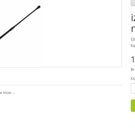
Ši
Ra
1
Br
Ko
 mize ...