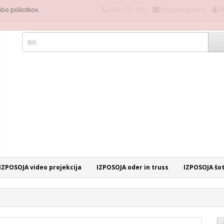
rabo piškotkov.
040/ 557 120
info(at)acplus.si
M
IZPOSOJA video projekcija
IZPOSOJA oder in truss
IZPOSOJA šo