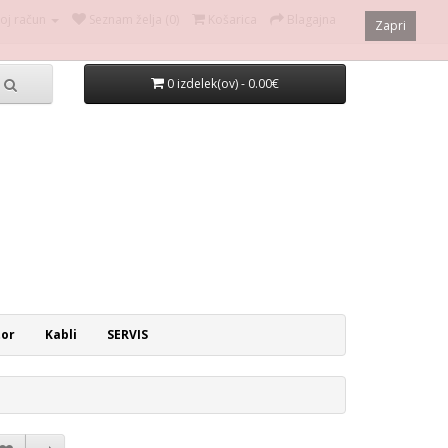
oj račun
Seznam želja (0)
Košarica
Blagajna
Zapri
0 izdelek(ov) - 0.00€
tor
Kabli
SERVIS