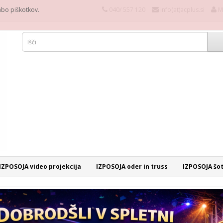
rabo piškotkov.
040/ 557 120
info(at)acplus.si
M
IZPOSOJA video projekcija
IZPOSOJA oder in truss
IZPOSOJA šo