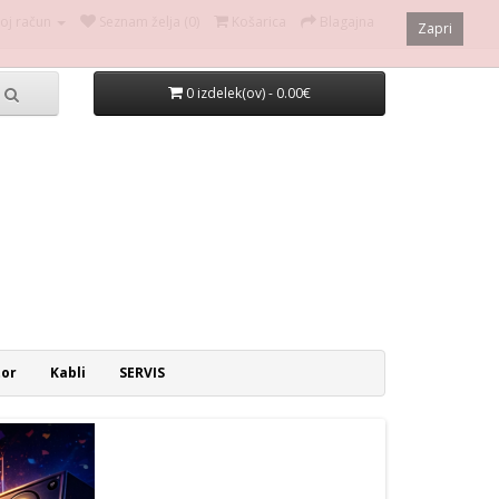
oj račun
Seznam želja (0)
Košarica
Blagajna
Zapri
0 izdelek(ov) - 0.00€
tor
Kabli
SERVIS